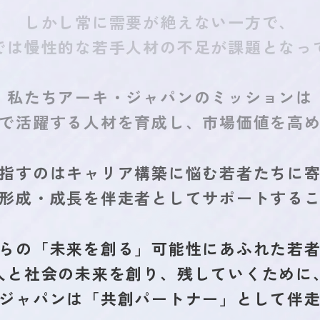
しかし常に需要が絶えない一方で、
では慢性的な若手人材の不足が
課題となっ
私たちアーキ・ジャパンのミッションは
で活躍する人材を育成し、
市場価値を高
指すのは
キャリア構築に悩む若者たちに
形成・成長を伴走者として
サポートする
らの「未来を創る」可能性にあふれた若
人と社会の未来を創り、
残していくために
ジャパンは
「共創パートナー」として伴