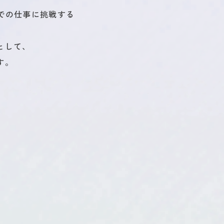
界での仕事に挑戦する
として、
す。