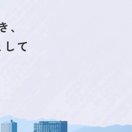
き、
として