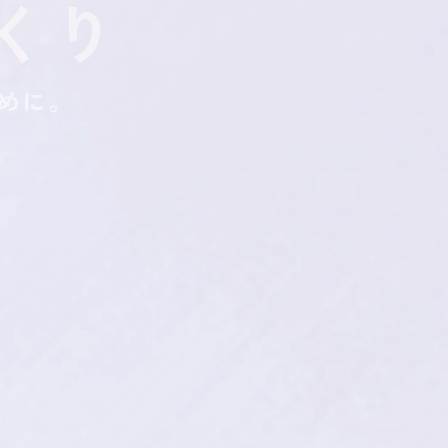
くり
ス
よくある質問
めに。
。
す。