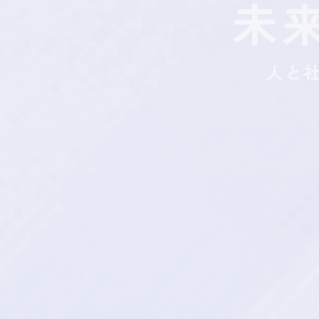
未
キャリア登録
人と
い