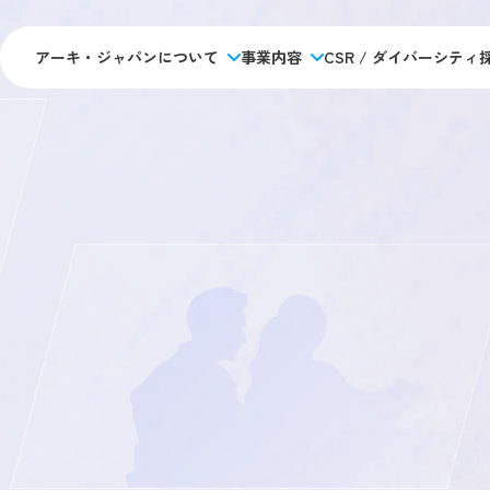
アーキ・ジャパンについて
事業内容
CSR / ダイバーシティ
アーキジャパンについて
採用情報
施工管理のキャリアパス
データで見るアーキ・ジャパン
私たちの目指す未来
未経験 
アーキジャパンの強み
福利厚生・制度
経験者 
会社概要
新卒採
社員ストーリー
アクセス・拠点情報
オフィ
総合
事業内容
人材アウトソーシング事業
人材教育事業