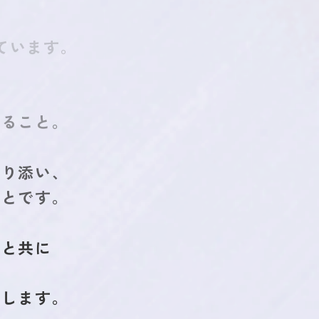
ています。
めること。
寄り添い、
ことです。
者と共に
、
走します。