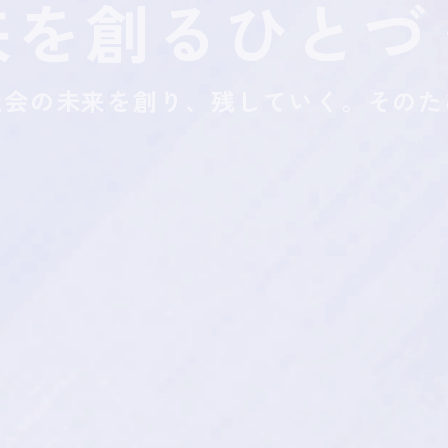
来を創るひとづ
CSR / ダイバーシティ
ブログ
ニュー
社会の未来を創り、
残していく。そのた
建設業は
「未来を創り、未来に残す」仕事
つも私たちの生活のすぐ隣にある存在
で