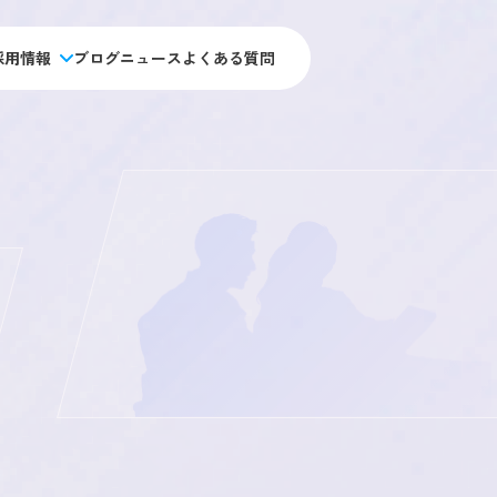
採用情報
ブログ
ニュース
よくある質問
人材アウトソーシング事業
未経験 施工管理職採用
私たちの目指す未来
施工管理のキャリアパス
人材教育事業
経験者 施工管理職採用
アーキジャパンの強み
施工管理職採用
データで見るアーキ・ジャパン
施工管理職採用
新卒採用
会社概要
福利厚生・制度
用
オフィス職採用
アクセス・拠点情報
社員ストーリー
ス職採用
総合職採用
職採用