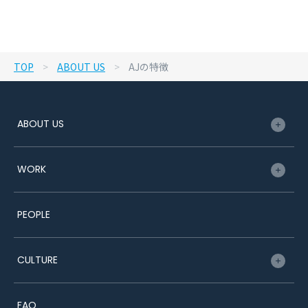
TOP
>
ABOUT US
>
AJの特徴
ABOUT US
トップメッセージ
WORK
企業理念・ビジョン
事業内容
プロジェクトマネージャー
PEOPLE
AJの特徴
キャリアプランナー
データで見るAJ
キャリアアドバイザー
CULTURE
総務
教育・研修制度
FAQ