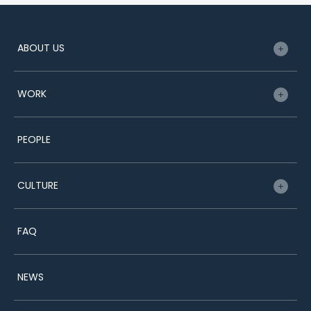
ABOUT US
トップメッセージ
WORK
企業理念・ビジョン
事業内容
プロジェクトマネージャー
PEOPLE
AJの特徴
キャリアプランナー
データで見るAJ
キャリアアドバイザー
CULTURE
総務
教育・研修制度
FAQ
各種制度・福利厚生
オフィス環境
NEWS
AJの働き方改革