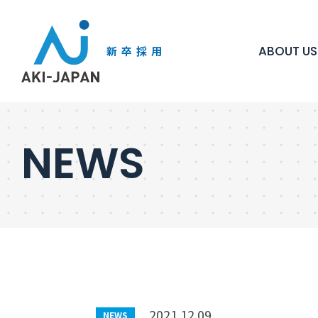
ABOUT US
新卒採用
ABOUT US
WORK
CULTURE
NEWS
トップメッセージ
プロジェクトマネージャー
教育研修制度
各種制度
企業
2021.12.09
NEWS