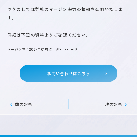
つきましては弊社のマージン率等の情報を公開いたしま
す。
未来を創るひとづくり
詳細は下記の資料よりご確認ください。
お問い合わせ
マージン率：20241101時点
ダウンロード
キャリア登録
お問い合わせはこちら
前の記事
次の記事