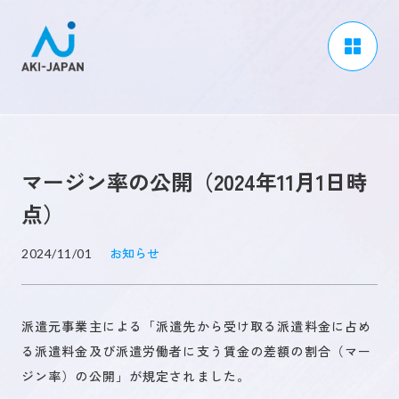
アーキジャパンについて
事業内容
マージン率の公開（2024年11月1日時
CSR / ダイバーシティ
点）
採用情報
お知らせ
2024/11/01
ブログ
ニュース
派遣元事業主による「派遣先から受け取る派遣料金に占め
よくある質問
る派遣料金及び派遣労働者に支う賃金の差額の割合（マー
ジン率）の公開」が規定されました。