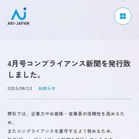
アーキジャパンについて
事業内容
4月号コンプライアンス新聞を発行致
CSR / ダイバーシティ
しました。
採用情報
お知らせ
2015/04/13
ブログ
ニュース
弊社では、企業力やお客様・従業員の信頼性を高めるた
よくある質問
め、
またコンプライアンスを遵守するよう努めるため、