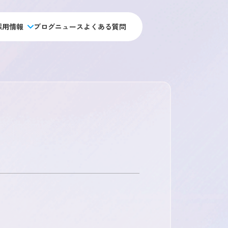
採用情報
ブログ
ニュース
よくある質問
人材アウトソーシング事業
未経験 施工管理職採用
私たちの目指す未来
施工管理のキャリアパス
人材教育事業
経験者 施工管理職採用
アーキジャパンの強み
施工管理職採用
データで見るアーキ・ジャパン
施工管理職採用
新卒採用
会社概要
福利厚生・制度
用
オフィス職採用
アクセス・拠点情報
社員ストーリー
ス職採用
総合職採用
職採用