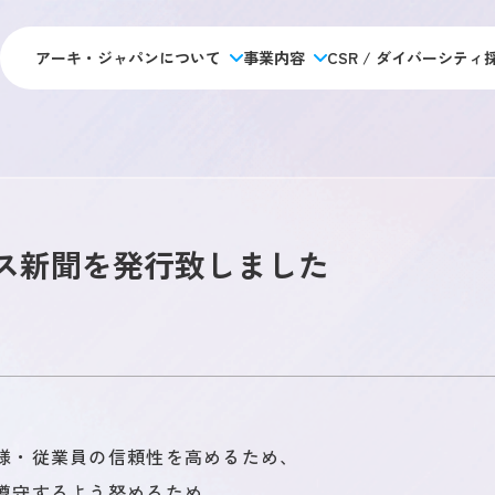
アーキ・ジャパンについて
事業内容
CSR / ダイバーシティ
アーキジャパンについて
採用情報
施工管理のキャリアパス
データで見るアーキ・ジャパン
私たちの目指す未来
未経験 
アーキジャパンの強み
福利厚生・制度
経験者 
会社概要
新卒採
ス新聞を発行致しました
社員ストーリー
アクセス・拠点情報
オフィ
総合
事業内容
人材アウトソーシング事業
人材教育事業
様・従業員の信頼性を高めるため、
遵守するよう努めるため、