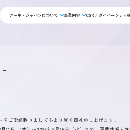
アーキ・ジャパンについて
事業内容
CSR / ダイバーシティ
アーキジャパンについて
採用情報
施工管理のキャリアパス
データで見るアーキ・ジャパン
私たちの目指す未来
未経験 
アーキジャパンの強み
福利厚生・制度
経験者 
会社概要
新卒採
 –
社員ストーリー
アクセス・拠点情報
オフィ
総合
事業内容
人材アウトソーシング事業
人材教育事業
ンをご愛顧賜りまして心より厚く御礼申し上げます。
8月11日 （木）〜2016年8月16日（火）まで、夏季休業