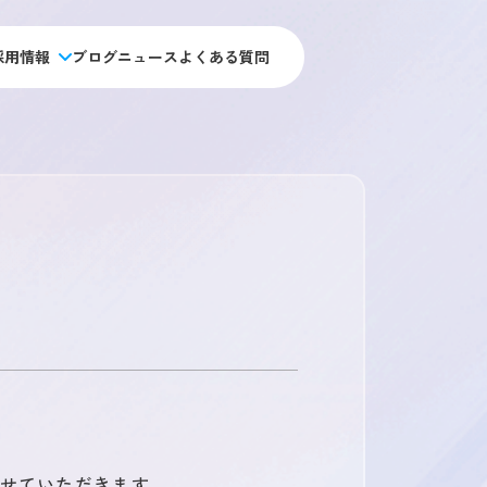
採用情報
ブログ
ニュース
よくある質問
人材アウトソーシング事業
未経験 施工管理職採用
私たちの目指す未来
施工管理のキャリアパス
人材教育事業
経験者 施工管理職採用
アーキジャパンの強み
施工管理職採用
データで見るアーキ・ジャパン
施工管理職採用
新卒採用
会社概要
福利厚生・制度
用
オフィス職採用
アクセス・拠点情報
社員ストーリー
ス職採用
総合職採用
職採用
とさせていただきます。