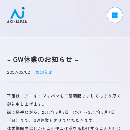
アーキジャパンについて
事業内容
– GW休業のお知らせ –
CSR / ダイバーシティ
採用情報
お知らせ
2017/05/02
ブログ
平素は、アーキ・ジャパンをご愛顧賜りまして心より厚く
ニュース
御礼申し上げます。
よくある質問
誠に勝手ながら、2017年5月3日 （水）〜2017年5月7日
（日）まで、GW休業とさせていただきます。
休業期間中は何かとご不便ご迷惑をお掛けすることと存じ