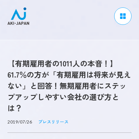
アーキジャパンについて
事業内容
【有期雇用者の1011人の本音！】
CSR / ダイバーシティ
61.7％の方が「有期雇用は将来が見え
採用情報
ない」と回答！無期雇用者にステッ
ブログ
プアップしやすい会社の選び方と
ニュース
は？
よくある質問
プレスリリース
2019/07/26