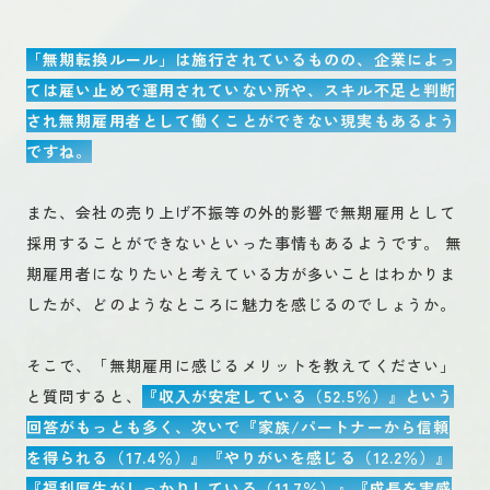
「無期転換ルール」は施行されているものの、企業によっ
ては雇い止めで運用されていない所や、スキル不足と判断
され無期雇用者として働くことができない現実もあるよう
ですね。
また、会社の売り上げ不振等の外的影響で無期雇用として
採用することができないといった事情もあるようです。 無
期雇用者になりたいと考えている方が多いことはわかりま
したが、どのようなところに魅力を感じるのでしょうか。
そこで、「無期雇用に感じるメリットを教えてください」
と質問すると、
『収入が安定している（52.5％）』という
回答がもっとも多く、次いで『家族/パートナーから信頼
を得られる（17.4％）』『やりがいを感じる（12.2％）』
『福利厚生がしっかりしている（11.7％）』『成長を実感