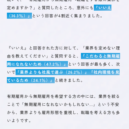
定めますか？」と質問したところ、意外にも
『いいえ
（36.3％）』
という回答が4割近く集まりました。
『いいえ』と回答された方に対して、「業界を定めない理
由を教えてください」と質問すると、
『こだわると無期雇
用になれないため（47.2％）』
という回答が最も多く、次
いで
『業界よりも社風で選ぶ（26.2％）』『社内環境を見
ているため（24.1％）』
と続きました。
有期雇用から無期雇用を希望する方の中には、業界を絞る
ことで「無期雇用になれないかもしれない…」という不安
から、業界よりも雇用形態を重視し、転職を考える方も多
いようです。