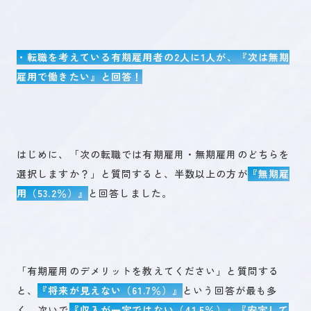
・転職を考えている有期雇用者の2人に1人が、『次は無期
雇用で働きたい』と回答！
はじめに、「次の転職では有期雇用・無期雇用のどちらを
選択しますか？」と質問すると、半数以上の方が
『無期雇
用（53.2％）』
と回答しました。
「有期雇用のデメリットを教えてください」と質問する
と、
『将来が見えない（61.7％）』
という回答が最も多
く、次いで
『収入が一定ではない（41.5％）』『安定して