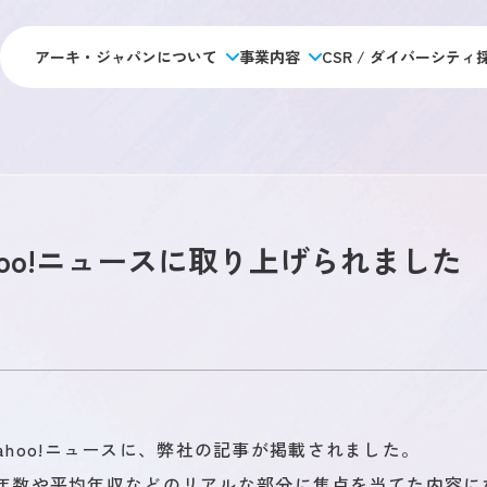
アーキ・ジャパンについて
事業内容
CSR / ダイバーシティ
アーキジャパンについて
採用情報
施工管理のキャリアパス
データで見るアーキ・ジャパン
私たちの目指す未来
未経験 
アーキジャパンの強み
福利厚生・制度
経験者 
会社概要
新卒採
hoo!ニュースに取り上げられました
社員ストーリー
アクセス・拠点情報
オフィ
総合
事業内容
人材アウトソーシング事業
人材教育事業
のYahoo!ニュースに、弊社の記事が掲載されました。
年数や平均年収などのリアルな部分に焦点を当てた内容に