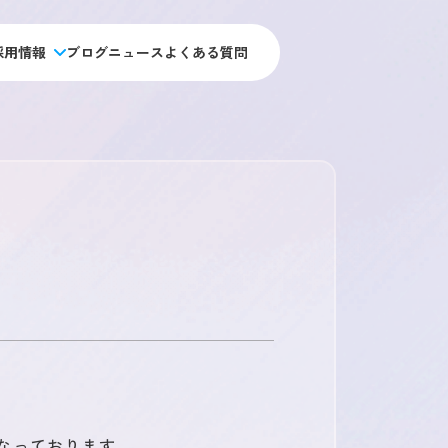
採用情報
ブログ
ニュース
よくある質問
人材アウトソーシング事業
未経験 施工管理職採用
私たちの目指す未来
施工管理のキャリアパス
人材教育事業
経験者 施工管理職採用
アーキジャパンの強み
施工管理職採用
データで見るアーキ・ジャパン
施工管理職採用
新卒採用
会社概要
福利厚生・制度
用
オフィス職採用
アクセス・拠点情報
社員ストーリー
ス職採用
総合職採用
職採用
なっております。