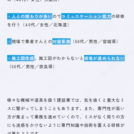
・人との関わりが多い
ので
コミュニケーション能力
の研修
を行う（40代／女性／北海道）
・
現場で業者さんとの
対面業務
（50代／男性／宮城県）
・施工図作成
。施工図がわからないと
現場が進められない
（50代／男性／奈良県）
様々な機械や道具を扱う建設業では、気を抜くと重大なミ
スに繋がってしまうこともあります。また、専門性が高い
方が集まって業務を進めていくので、ミスがなく周りの方
にも迷惑をかけないように専門知識や技術を蓄える研修が
必要なようです。