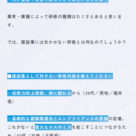
業界・業種によって研修の種類はたくさんあると思いま
す。
では、建設業には欠かせない研修とは何なのでしょうか？
■建設業として外せない研修内容を教えてください
・技術力向上研修。命に関わる
から（30代／男性／福井
県）
・基礎的な建築関連法とコンプライアンスの意識
の定着。
これがないと
重大なロスやミス
を起こすことにつながるた
め（40代／女性／大阪府）