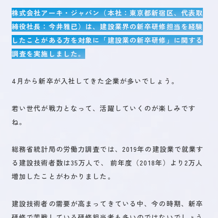
株式会社アーキ・ジャパン（本社：東京都新宿区、代表取
締役社長：今井雅已）は、建設業界の新卒研修担当を経験
未来を創るひとづくり
したことがある方を対象に「建設業の新卒研修」に関する
調査を実施しました。
お問い合わせ
4月から新卒が入社してきた企業が多いでしょう。
若い世代が戦力となって、活躍していくのが楽しみです
キャリア登録
ね。
総務省統計局の労働力調査では、2019年の建設業で就業す
る建設技術者数は35万人で、 前年度（2018年）より2万人
増加したことがわかりました。
建設技術者の需要が高まってきている中、今の時期、新卒
研修で苦戦している研修担当者も多いのではないでしょう