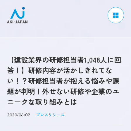
アーキジャパンについて
事業内容
【建設業界の研修担当者1,048人に回
CSR / ダイバーシティ
答！】研修内容が活かしきれてな
採用情報
い！？研修担当者が抱える悩みや課
ブログ
題が判明！外せない研修や企業のユ
ニュース
ニークな取り組みとは
よくある質問
プレスリリース
2020/06/02