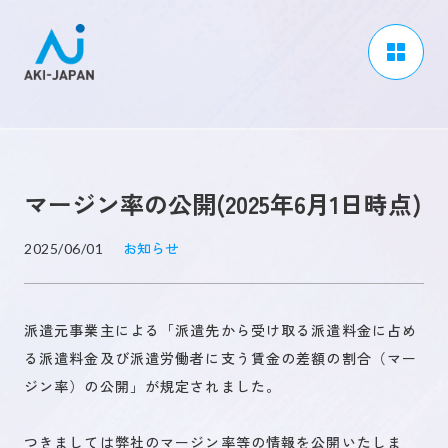
アーキジャパンについて
事業内容
マージン率の公開(2025年6月1日時点)
CSR / ダイバーシティ
採用情報
お知らせ
2025/06/01
ブログ
派遣元事業主による「派遣先から受け取る派遣料金に占め
ニュース
る派遣料金及び派遣労働者に支う賃金の差額の割合（マー
よくある質問
ジン率）の公開」が規定されました。
つきましては弊社のマージン率等の情報を公開いたしま