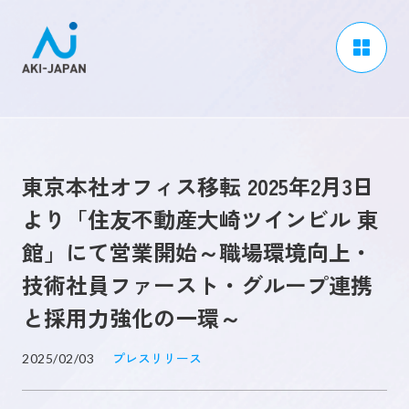
アーキジャパンについて
事業内容
東京本社オフィス移転 2025年2月3日
CSR / ダイバーシティ
より「住友不動産大崎ツインビル 東
採用情報
館」にて営業開始～職場環境向上・
ブログ
技術社員ファースト・グループ連携
ニュース
と採用力強化の一環～
よくある質問
プレスリリース
2025/02/03