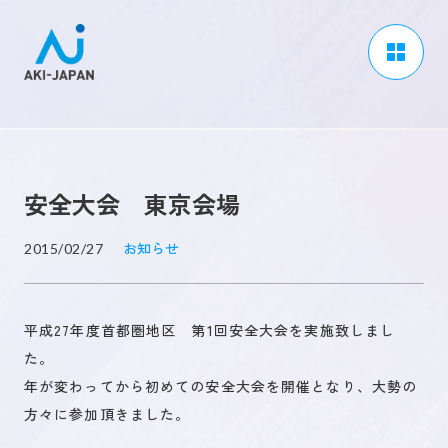
アーキジャパンについて
事業内容
安全大会 東京会場
CSR / ダイバーシティ
採用情報
お知らせ
2015/02/27
ブログ
平成27年度首都圏地区 第1回安全大会を実施致しまし
ニュース
た。
よくある質問
年が変わってから初めての安全大会を開催となり、大勢の
方々に参加頂きました。