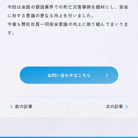
今回は全国の建設業界での死亡災害事例を題材にし、安全
に対する意識の更なる向上を行いました。
未来を創るひとづくり
今後も弊社社員一同安全意識の向上に取り組んでまいりま
す。
お問い合わせ
キャリア登録
お問い合わせはこちら
前の記事
次の記事