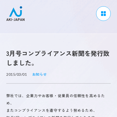
アーキジャパンについて
事業内容
3月号コンプライアンス新聞を発行致
CSR / ダイバーシティ
しました。
採用情報
お知らせ
2015/03/01
ブログ
ニュース
弊社では、企業力やお客様・従業員の信頼性を高めるた
よくある質問
め、
またコンプライアンスを遵守するよう努めるため、